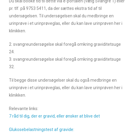
Du skal booke tid til dette via e-portalen (vælg Svangre 1) eller
pr. tlf. på 9753 5411, da der sættes ekstra tid af til
undersøgelsen. Til undersøgelsen skal du medbringe en
urinprøve i et urinprøveglas, eller du kan lave urinprøven her i
klinikken.
2. svangreundersøgelse skal foregå omkring graviditetsuge
24.
3. svangreundersøgelse skal foregå omkring graviditetsuge
32.
Til begge disse undersøgelser skal du også medbringe en
urinprøve i et urinprøveglas, eller du kan lave urinprøven her i
klinikken.
Relevante links:
7 råd til dig, der er gravid, eller ønsker at blive det
Glukosebelastningstest af gravide: